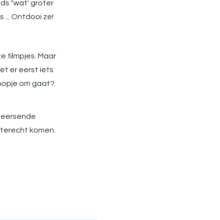
ids "wat' groter
ls ... Ontdooi ze!
e filmpjes. Maar
et er eerst iets
 knopje om gaat?
heersende
 terecht komen.