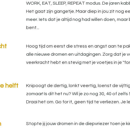
WORK, EAT, SLEEP, REPEAT modus. De jaren kabbe
Het gaat zijn gangetje. Maar diep in jou zit nog 
meer. Iets dat je altijd nog had willen doen, maar
bent...
cht
Hoog tijd om eerst die stress en angst aan te pa
alle nieuwe dromen en uitdagingen. Zorg dat je
veerkracht hebt en stevig met je voetjes in je "f
e helft
Knipoogt de dertig, lonkt veertig, loenst de vijft
zomaar! Is dit het nu? Wil je zo nog 30, 40 of zelfs
Draai het om. Go for it, geen tijd te verliezen. Je 
n
Stopte jij jouw dromen in de diepvriezer toen je 