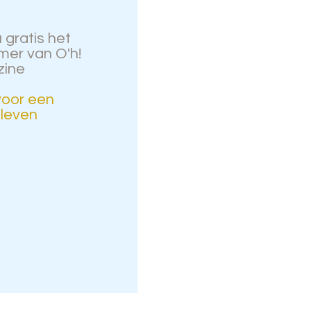
gratis het
er van O'h!
ine
 voor een
 leven