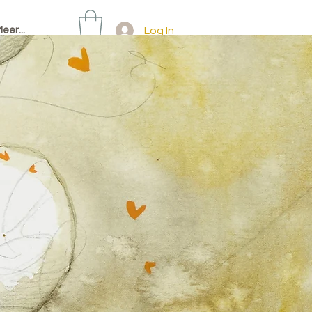
Log In
eer...