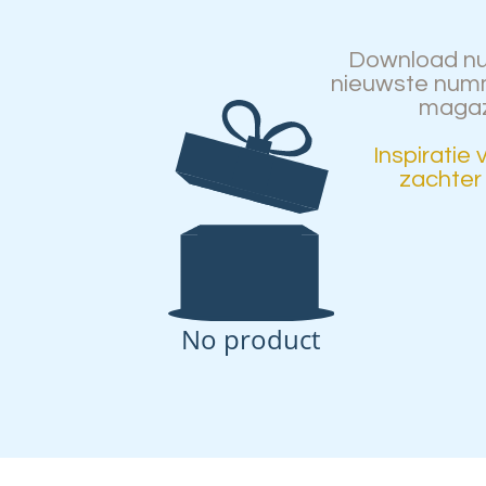
Download nu 
nieuwste numm
magaz
Inspiratie
zachter
No product