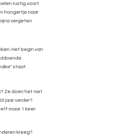
len rustig voort.
een hongertje naar
 bijna vergeten
kken. Het begin van
 voldoende
ondke" staat.
ig? Ze doen het niet
 50 jaar verder?
leeft maar 1 keer.
kinderen kreeg?