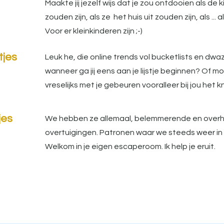
Maakte jij jezelf wijs dat je zou ontdooien als de k
zouden zijn, als ze het huis uit zouden zijn, als ... a
Voor er kleinkinderen zijn ;-)
tjes
Leuk he, die online trends vol bucketlists en dwaz
wanneer ga jij eens aan je lijstje beginnen? Of mo
vreselijks met je gebeuren vooralleer bij jou het
jes
We hebben ze allemaal, belemmerende en over
overtuigingen. Patronen waar we steeds weer in
Welkom in je eigen escaperoom. Ik help je eruit.