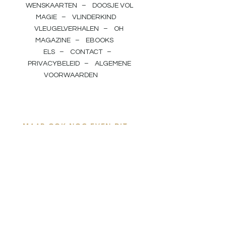
WENSKAARTEN
–
DOOSJE VOL
MAGIE
–
VLINDERKIND
VLEUGELVERHALEN
–
OH
MAGAZINE
–
EBOOKS
ELS
–
CONTACT
–
PRIVACYBELEID
–
ALGEMENE
VOORWAARDEN
MAAR OOK NOG EVEN DIT...
© Ligatura II. Els Leclercq.
Alle rechten
voorbehouden. Niets uit deze uitgave mag
worden verveelvoudigd, opgeslagen in een
geautomatiseerd
gegevensbestand en/of
openbaar gemaakt in enige vorm of op
enige wijze, hetzij elektronisch,
mechanisch, door fotokopieën, opnamen of
op enige andere manier zonder
voorafgaande schriftelijke toestemming