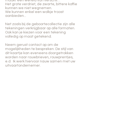
maakt een wereld van verschil…
Het grote verdriet, de zwarte, bittere koffie
kunnen we niet wegnemen.
We kunnen enkel een wolkje troost
aanbieden...
Net zoals bij de geboortecollectie zijn alle
tekeningen verkrijgbaar op alle formaten.
Ook kan je kiezen voor een tekening
volledig op maat getekend.
Neem gerust contact op om de
mogelijkheden te bespreken. De stijl van
dit kaartje kan eveneens doorgetrokken
worden naar rouwbrieven, rouwprentjes,
e.d. Ik werk hiervoor nauw samen met uw
uitvaartondernemer.
Neem contact op