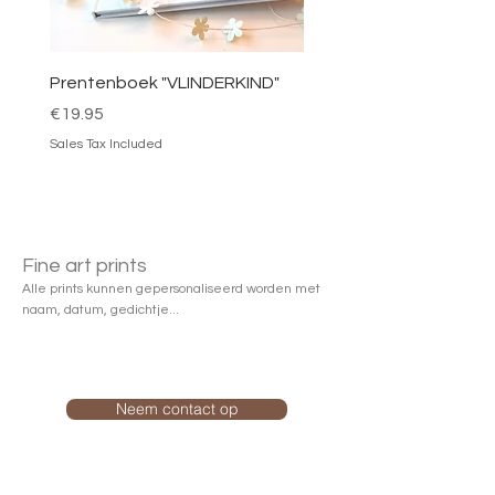
Prentenboek "VLINDERKIND"
Price
€19.95
Sales Tax Included
Fine art prints
Alle prints kunnen gepersonaliseerd worden met
naam, datum, gedichtje...
Neem contact op