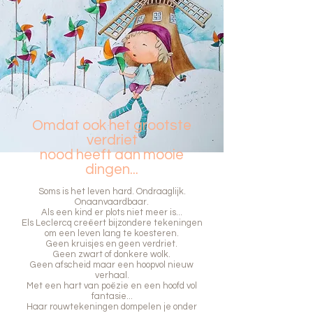
Omdat ook het grootste
verdriet
nood heeft aan mooie
dingen...
Soms is het leven hard. Ondraaglijk.
Onaanvaardbaar.
Als een kind er plots niet meer is...
Els Leclercq creëert bijzondere tekeningen
om een leven lang te koesteren.
Geen kruisjes en geen verdriet.
Geen zwart of donkere wolk.
Geen afscheid maar een hoopvol nieuw
verhaal.
Met een hart van poëzie en een hoofd vol
fantasie...
Haar rouwtekeningen dompelen je onder