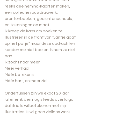
reeks deelneming-kaarten maken, 
een collectie rouwdrukwerk, 
prentenboeken, gedichtenbundels, 
en tekeningen op maat.
Ik kreeg de kans om boeken te 
illustreren in de trant van “Jantje gaat 
op het potje” maar deze opdrachten 
konden me niet boeien. Ik nam ze niet 
aan.
Ik zocht naar méér
Méér verhaal
Méér betekenis
Méér hart, en meer ziel.
Ondertussen zijn we exact 20 jaar 
later en ik ben nog steeds overtuigd 
dat ik iets wil betekenen met mijn 
illustraties. Ik wil geen zielloos werk 