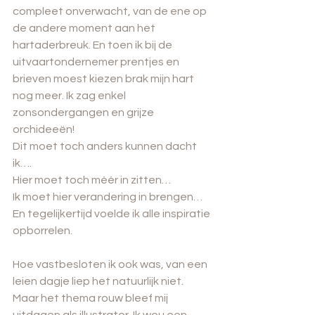
compleet onverwacht, van de ene op 
de andere moment aan het 
hartaderbreuk. En toen ik bij de 
uitvaartondernemer prentjes en 
brieven moest kiezen brak mijn hart 
nog meer. Ik zag enkel 
zonsondergangen en grijze 
orchideeën!
Dit moet toch anders kunnen dacht 
ik….
Hier moet toch méér in zitten…
Ik moet hier verandering in brengen…
En tegelijkertijd voelde ik alle inspiratie 
opborrelen.
Hoe vastbesloten ik ook was, van een 
leien dagje liep het natuurlijk niet. 
Maar het thema rouw bleef mij 
uitdagen als illustrator. Ik wou een 