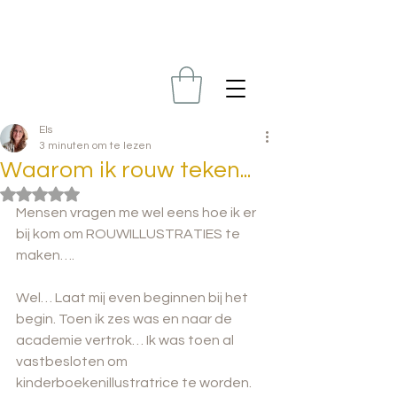
Els
3 minuten om te lezen
Waarom ik rouw teken...
Beoordeeld met NaN uit 5 sterren.
Mensen vragen me wel eens hoe ik er 
bij kom om ROUWILLUSTRATIES te 
maken….
Wel… Laat mij even beginnen bij het 
begin. Toen ik zes was en naar de 
academie vertrok… Ik was toen al 
vastbesloten om 
kinderboekenillustratrice te worden. 