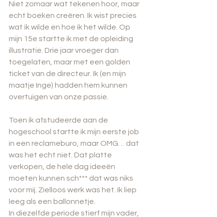
Niet zomaar wat tekenen hoor, maar 
echt boeken creëren. Ik wist precies 
wat ik wilde en hoe ik het wilde. Op 
mijn 15e startte ik met de opleiding 
illustratie. Drie jaar vroeger dan 
toegelaten, maar met een golden 
ticket van de directeur. Ik (en mijn 
maatje Inge) hadden hem kunnen 
overtuigen van onze passie. 
Toen ik afstudeerde aan de 
hogeschool startte ik mijn eerste job 
in een reclameburo, maar OMG… dat 
was het echt niet. Dat platte 
verkopen, de hele dag ideeën 
moeten kunnen sch*** dat was niks 
voor mij. Zielloos werk was het. Ik liep 
leeg als een ballonnetje.
In diezelfde periode stierf mijn vader, 