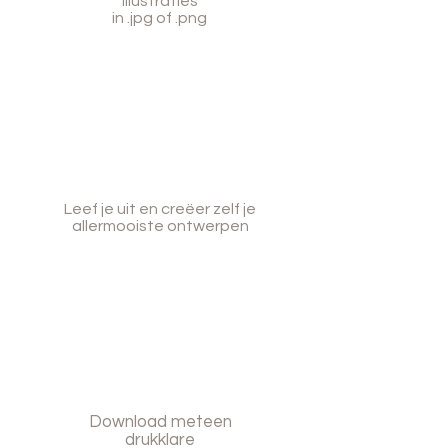
illustraties
in .jpg of .png
Leef je uit en creëer zelf je
allermooiste ontwerpen
Download meteen
drukklare