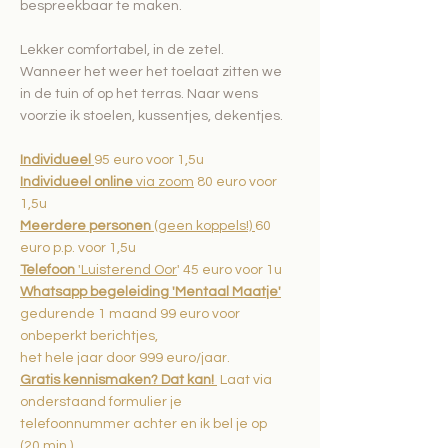
bespreekbaar te maken.
Lekker comfortabel, in de zetel.
Wanneer het weer het toelaat zitten we
in de tuin of op het terras. Naar wens
voorzie ik stoelen, kussentjes, dekentjes.
Individueel
95 euro voor 1,5u
Individueel online
via zoom
80 euro voor
1,5u
Meerdere personen
(geen koppels!)
60
euro p.p. voor 1,5u
Telefoon
'Luisterend Oor
' 45 euro voor 1u​
Whatsapp begeleiding 'Mentaal Maatje'
gedurende 1 maand 99 euro voor
onbeperkt berichtjes
,
het hele jaar door 999 euro/jaar.​
Gratis kennismaken? Dat kan!
Laat via
onderstaand formulier je
telefoonnummer achter en ik bel je op
(20 min.)