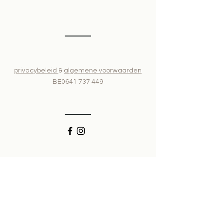
privacybeleid
&
algemene voorwaarden
BE0641 737 449
GEEF JE LEVEN MEER O'H!