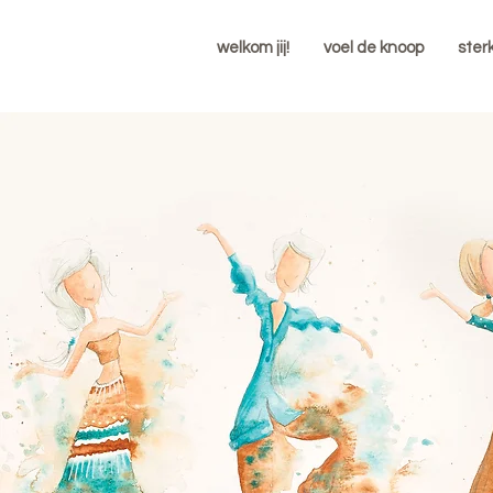
welkom jij!
voel de knoop
ster