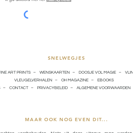
SNELWEGJES
FINE ART PRINTS
–
WENSKAARTEN
–
DOOSJE VOL MAGIE
–
VLI
VLEUGELVERHALEN
–
OH MAGAZINE
–
EBOOKS
S
–
CONTACT
–
PRIVACYBELEID
–
ALGEMENE VOORWAARDEN
MAAR OOK NOG EVEN DIT...