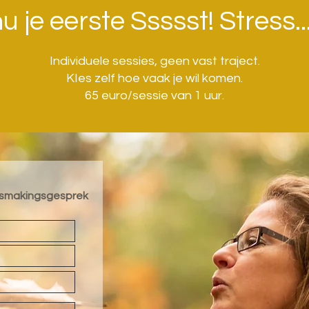
u je eerste Ssssst! Stress..
Individuele sessies, geen vast traject.
KIes zelf hoe vaak je wil komen.
65 euro/sessie van 1 uur.
nismakingsgesprek