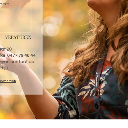
VERSTUREN
aat 20
ke. 0477 79 46 44
even contact op.
d ;-)
orwaarden