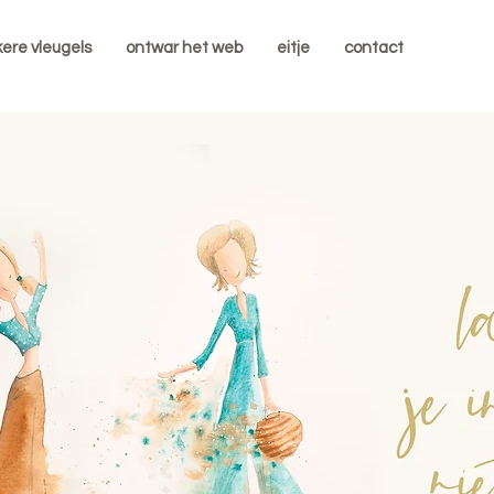
kere vleugels
ontwar het web
eitje
contact