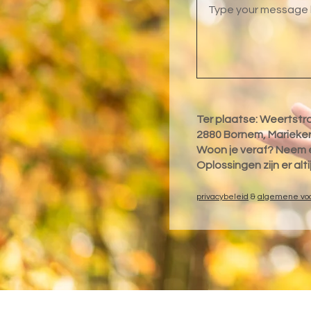
Ter plaatse: Weertstr
2880 Bornem, Marieker
Woon je veraf? Neem 
Oplossingen zijn er altij
privacybeleid
&
algemene vo