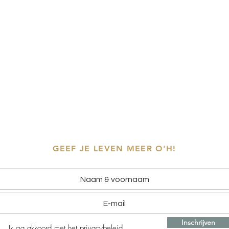
GEEF JE LEVEN MEER O'H!
Inschrijven
Ik ga akkoord met het
privacybeleid