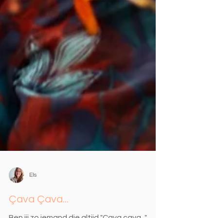
Els
Çava Çava...