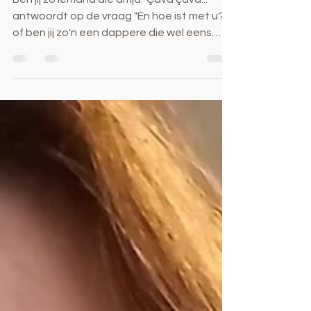
Ben jij zo iemand die altijd "Çava çava..."
antwoordt op de vraag "En hoe ist met u?"
of ben jij zo'n een dappere die wel eens
"Goh, eigenlijk gaat het niet goed met mij... "
durft antwoorden? Wel, dan moet ik je
feliciteren! Want dat is geen gemakkelijke.
En welk antwoord krijg je daarna van de
andere? Ik gok, iets in de trant van "moa...
da ga wel over... gij zijt een sterke madam".
Maar dat is niet wat je wou horen. Want in
feite stuurde jij een noodkreet. Of toch
alvas