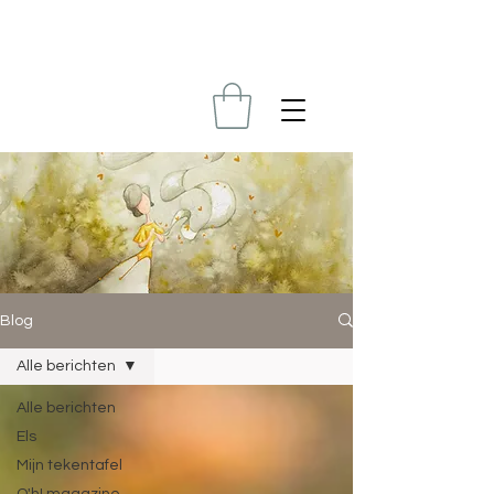
Blog
Alle berichten
Alle berichten
Els
Mijn tekentafel
O'h! magazine