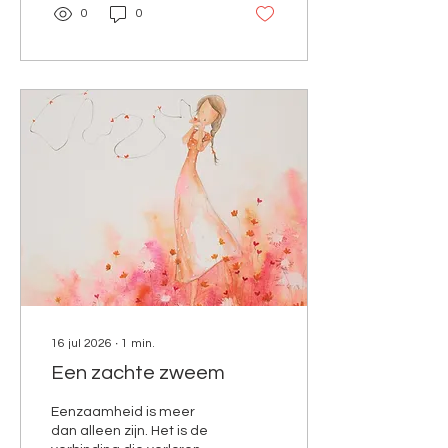
om het te durven zien ;-)
0
0
16 jul 2026
∙
1
min.
Een zachte zweem
Eenzaamheid is meer
dan alleen zijn. Het is de