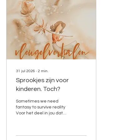
31 jul 2026
∙
2
min.
Sprookjes zijn voor
kinderen. Toch?
Sometimes we need
fantasy to survive reality
Voor het deel in jou dat
misschien allang weet
dat er iets mag
veranderen, maar nog
een verhaal nodig heeft