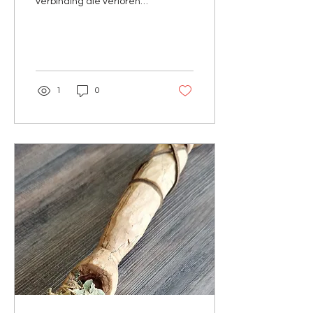
verbinding die verloren
ging. En net die verbinding
zorgt voor de heling die jij
nodig hebt.
1
0