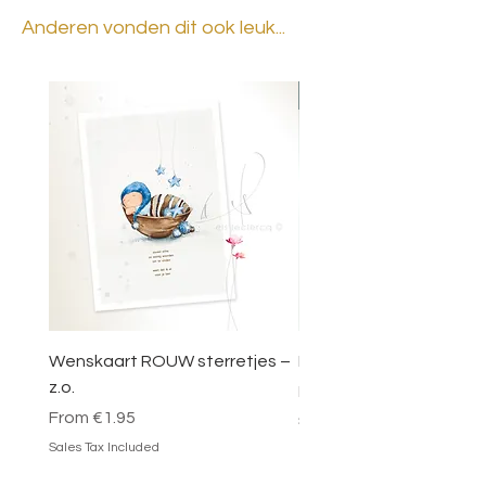
Anderen vonden dit ook leuk...
BESTSELLER
Wenskaart ROUW sterretjes –
DOOSJE VOL MAGIE – 
z.o.
Sale Price
From
€49.95
Sale Price
From
€1.95
Sales Tax Included
Sales Tax Included