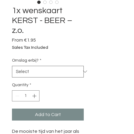
1x wenskaart
KERST - BEER –
z.o.
Sale
From
€1.95
Price
Sales Tax Included
Omslag erbij?
*
Quantity
*
Add to Cart
De mooiste tijd van het jaar als