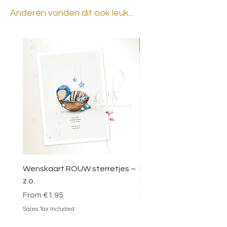
Anderen vonden dit ook leuk...
BESTSELLER
Wenskaart ROUW sterretjes –
DOOSJE VOL MAGIE – 
z.o.
Sale Price
From
€49.95
Sale Price
From
€1.95
Sales Tax Included
Sales Tax Included