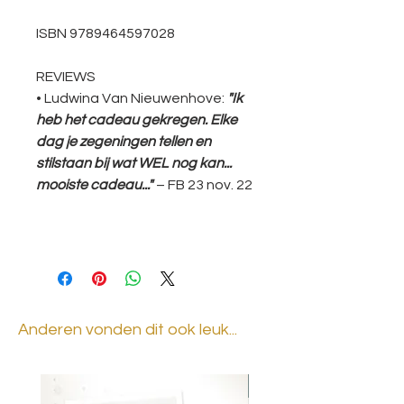
ISBN 9789464597028
REVIEWS
• Ludwina Van Nieuwenhove:
"Ik
heb het cadeau gekregen. Elke
dag je zegeningen tellen en
stilstaan bij wat WEL nog kan...
mooiste cadeau..."
– FB 23 nov. 22
Anderen vonden dit ook leuk...
BESTSELLER