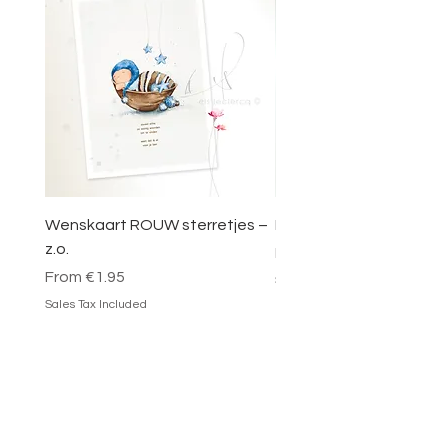
Wenskaart ROUW sterretjes –
DOOSJE VOL MAGIE – 
z.o.
Sale Price
From
€49.95
Sale Price
From
€1.95
Sales Tax Included
Sales Tax Included
Add to Cart