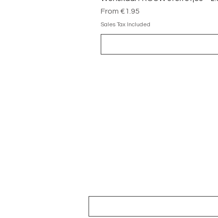
Sale Price
From
€1.95
Sales Tax Included