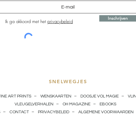
Inschrijven
Ik ga akkoord met het
privacybeleid
SNELWEGJES
FINE ART PRINTS
–
WENSKAARTEN
–
DOOSJE VOL MAGIE
–
VLI
VLEUGELVERHALEN
–
OH MAGAZINE
–
EBOOKS
S
–
CONTACT
–
PRIVACYBELEID
–
ALGEMENE VOORWAARDEN