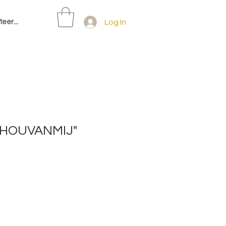
Log In
eer...
IKHOUVANMIJ"