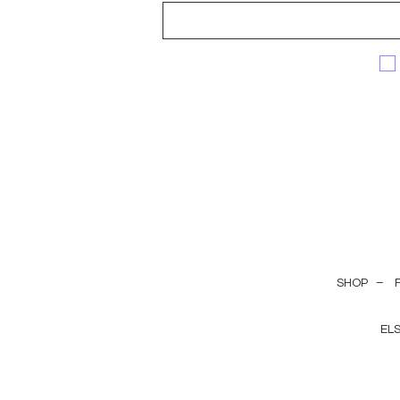
SHOP –
EL