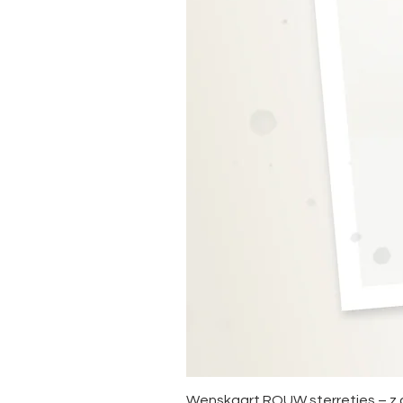
Wenskaart ROUW sterretjes – z.