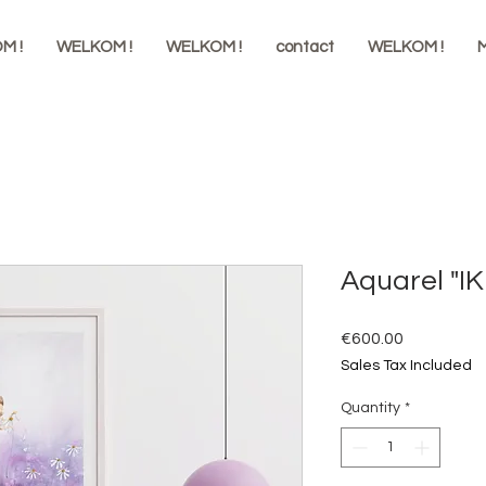
M !
WELKOM !
WELKOM !
contact
WELKOM !
M
Aquarel "
Price
€600.00
Sales Tax Included
Quantity
*