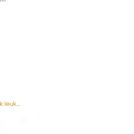
nt!
leuk...