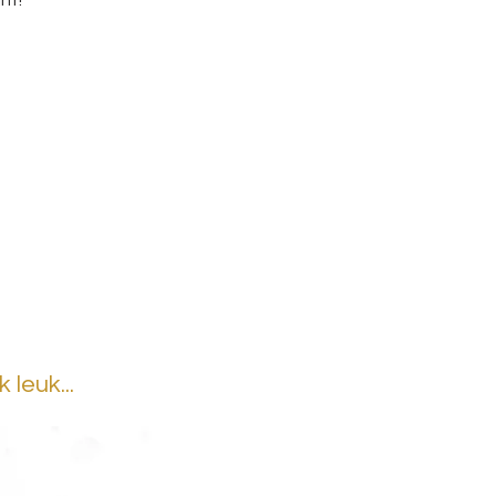
nt!
leuk...