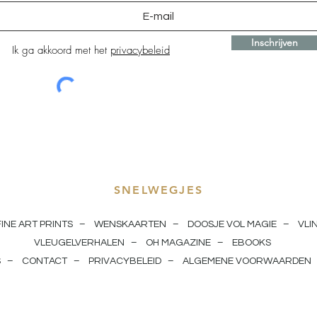
Inschrijven
Ik ga akkoord met het
privacybeleid
SNELWEGJES
FINE ART PRINTS
–
WENSKAARTEN
–
DOOSJE VOL MAGIE
–
VLI
VLEUGELVERHALEN
–
OH MAGAZINE
–
EBOOKS
S
–
CONTACT
–
PRIVACYBELEID
–
ALGEMENE VOORWAARDEN