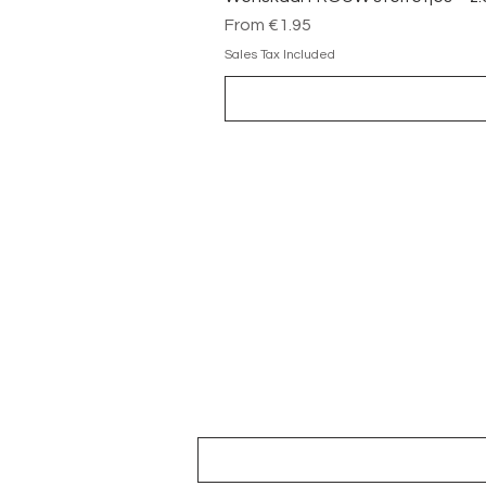
Sale Price
From
€1.95
Sales Tax Included