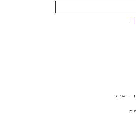
SHOP –
EL