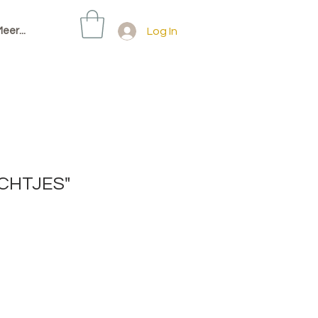
Log In
eer...
ICHTJES"