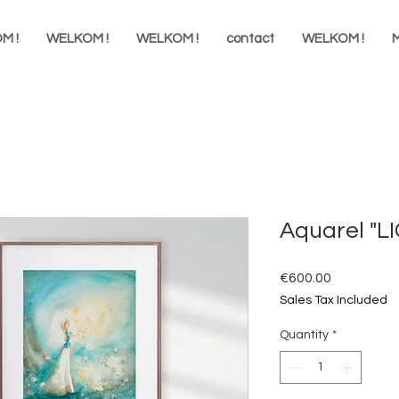
M !
WELKOM !
WELKOM !
contact
WELKOM !
M
Aquarel "L
Price
€600.00
Sales Tax Included
Quantity
*