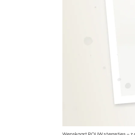
Wenskaart ROUW sterretjes – z.