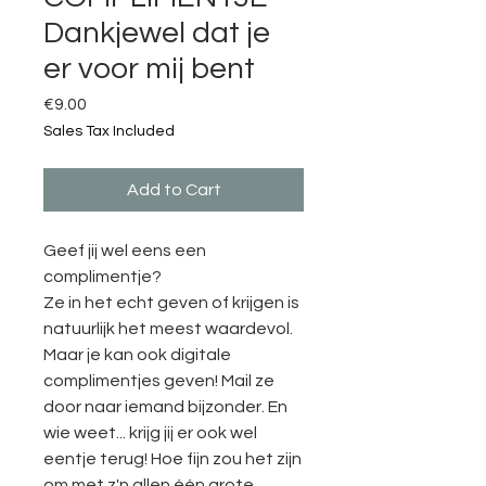
Dankjewel dat je
er voor mij bent
Price
€9.00
Sales Tax Included
Add to Cart
Geef jij wel eens een
complimentje?
Ze in het echt geven of krijgen is
natuurlijk het meest waardevol.
Maar je kan ook digitale
complimentjes geven! Mail ze
door naar iemand bijzonder. En
wie weet... krijg jij er ook wel
eentje terug! Hoe fijn zou het zijn
om met z'n allen één grote