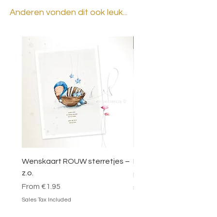
Anderen vonden dit ook leuk...
BESTSELLER
Wenskaart ROUW sterretjes –
DOOSJE VOL MAGIE – 
z.o.
Sale Price
From
€49.95
Sale Price
From
€1.95
Sales Tax Included
Sales Tax Included