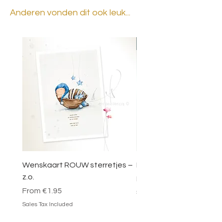
Anderen vonden dit ook leuk...
BESTSELLER
Wenskaart ROUW sterretjes –
DOOSJE VOL MAGIE – 
z.o.
Sale Price
From
€49.95
Sale Price
From
€1.95
Sales Tax Included
Sales Tax Included