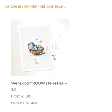
Anderen vonden dit ook leuk...
BESTSELLER
Wenskaart ROUW sterretjes –
DOOSJE VOL MAGIE – 
z.o.
Sale Price
From
€49.95
Sale Price
From
€1.95
Sales Tax Included
Sales Tax Included