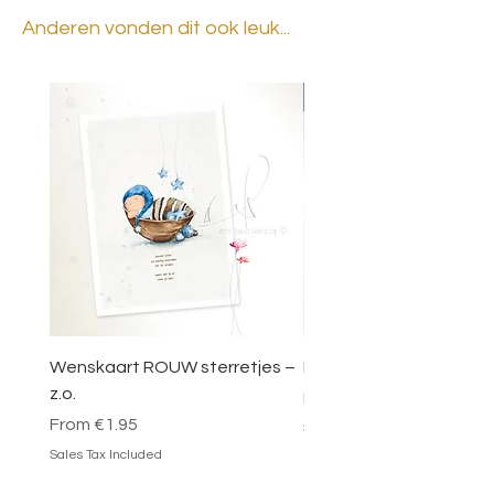
Anderen vonden dit ook leuk...
BESTSELLER
Wenskaart ROUW sterretjes –
DOOSJE VOL MAGIE – 
z.o.
Sale Price
From
€49.95
Sale Price
From
€1.95
Sales Tax Included
Sales Tax Included