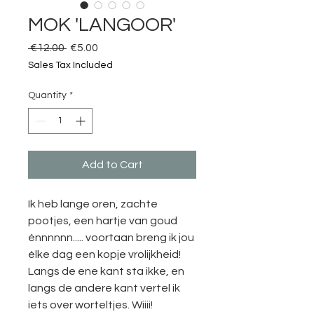
MOK 'LANGOOR'
Regular
Sale
 €12.00 
€5.00
Price
Price
Sales Tax Included
Quantity
*
Add to Cart
Ik heb lange oren, zachte
pootjes, een hartje van goud
énnnnnn..... voortaan breng ik jou
élke dag een kopje vrolijkheid!
Langs de ene kant sta ikke, en
langs de andere kant vertel ik
iets over worteltjes. Wiiii!