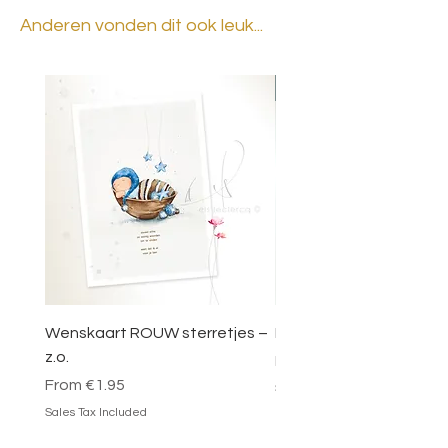
Anderen vonden dit ook leuk...
BESTSELLER
Wenskaart ROUW sterretjes –
DOOSJE VOL MAGIE – 
z.o.
Sale Price
From
€49.95
Sale Price
From
€1.95
Sales Tax Included
Sales Tax Included