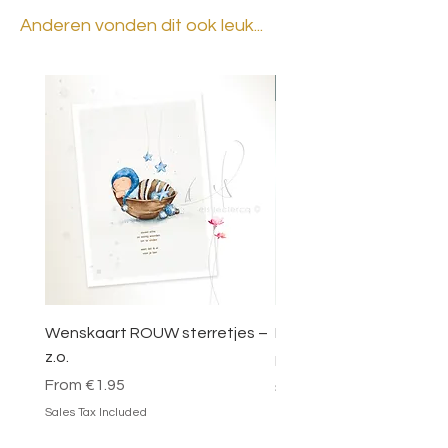
Anderen vonden dit ook leuk...
BESTSELLER
Wenskaart ROUW sterretjes –
DOOSJE VOL MAGIE – 
z.o.
Sale Price
From
€49.95
Sale Price
From
€1.95
Sales Tax Included
Sales Tax Included