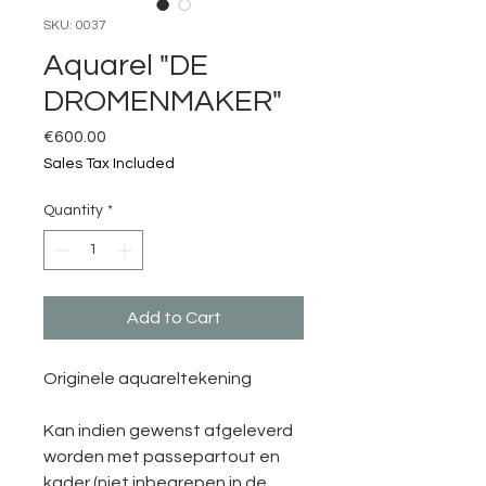
SKU: 0037
Aquarel "DE
DROMENMAKER"
Price
€600.00
Sales Tax Included
Quantity
*
Add to Cart
Originele aquareltekening
Kan indien gewenst afgeleverd
worden met passepartout en
kader (niet inbegrepen in de