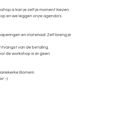
kshop is kan je zelf je moment kiezen.
op en we leggen onze agenda's
snaperingen en materiaal. Zelf breng je
a ontvangst van de betaling.
oor de workshop is er geen
Mariekerke Bornem
! :-)