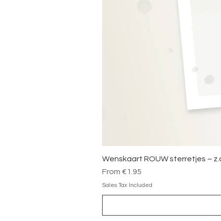
Wenskaart ROUW sterretjes – z.
Sale Price
From
€1.95
Sales Tax Included