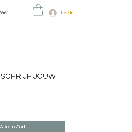
Log In
eer...
"SCHRIJF JOUW
Add to Cart