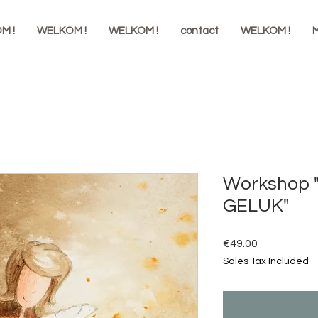
M !
WELKOM !
WELKOM !
contact
WELKOM !
M
Workshop 
GELUK"
Price
€49.00
Sales Tax Included