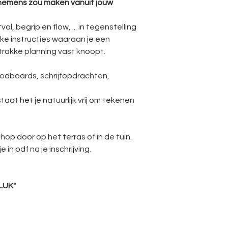
rnemens zou maken vanuit jouw
vol, begrip en flow, ... in tegenstelling
ke instructies waaraan je een
trakke planning vast knoopt.
odboards, schrijfopdrachten,
taat het je natuurlijk vrij om tekenen
op door op het terras of in de tuin.
 in pdf na je inschrijving.
LUK"