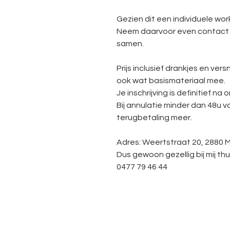
Gezien dit een individuele wor
Neem daarvoor even contact 
samen.
Prijs inclusief drankjes en ver
ook wat basismateriaal mee.
Je inschrijving is definitief n
Bij annulatie minder dan 48u v
terugbetaling meer.
Adres: Weertstraat 20, 2880 
Dus gewoon gezellig bij mij thuis
0477 79 46 44