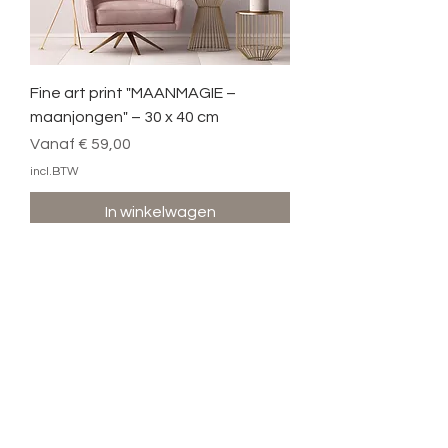
Fine art print "MAANMAGIE –
maanjongen" – 30 x 40 cm
Verkoopprijs
Vanaf
€ 59,00
incl.BTW
In winkelwagen