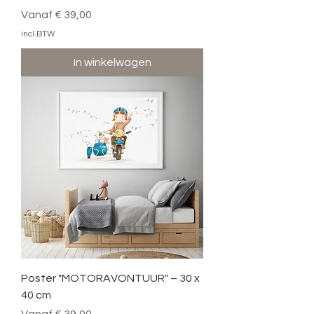
Verkoopprijs
Vanaf
€ 39,00
incl.BTW
In winkelwagen
Poster "MOTORAVONTUUR" – 30 x
40 cm
Verkoopprijs
Vanaf
€ 39,00