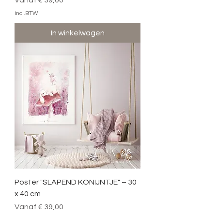
incl.BTW
In winkelwagen
Poster "SLAPEND KONIJNTJE" – 30
x 40 cm
Verkoopprijs
Vanaf
€ 39,00