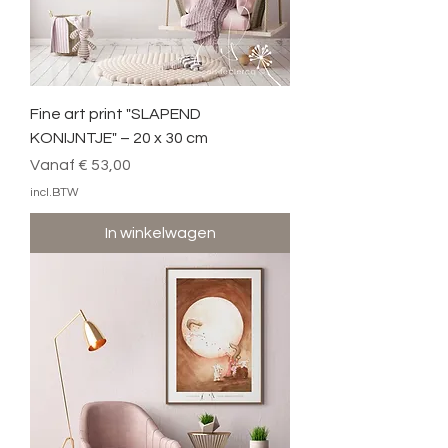
Fine art print "SLAPEND
KONIJNTJE" – 20 x 30 cm
Verkoopprijs
Vanaf
€ 53,00
incl.BTW
In winkelwagen