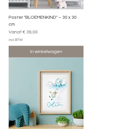
Poster "BLOEMENKIND" – 30 x 30
cm
Verkoopprijs
Vanaf
€ 39,00
incl.BTW
In winkelwagen