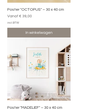
Poster "OCTOPUS" – 30 x 40 cm
Verkoopprijs
Vanaf
€ 39,00
incl.BTW
In winkelwagen
Poster "MADELIEF" – 30 x 40 cm