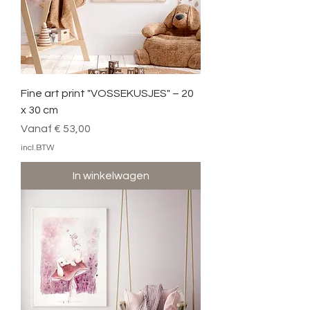
Fine art print "VOSSEKUSJES" – 20
x 30 cm
Verkoopprijs
Vanaf
€ 53,00
incl.BTW
In winkelwagen