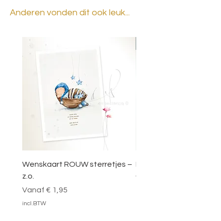
Anderen vonden dit ook leuk...
BESTSELLER
Wenskaart ROUW sterretjes –
DOOSJE VOL MAGIE – 
z.o.
Verkoopprijs
Vanaf
Verkoopprijs
Vanaf
€ 1,95
incl.BTW
incl.BTW