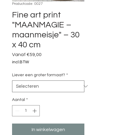
Productcode: 0027
Fine art print
"MAANMAGIE –
maanmeisje" – 30
x 40 cm
Verkoopprijs
Vanaf
€59,00
incl.BTW
Liever een groter formaat?
*
Aantal
*
In winkelwagen