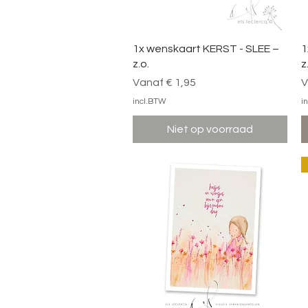
Snel overzicht
1x wenskaart KERST - SLEE –
1
z.o.
z
Verkoopprijs
V
Vanaf
€ 1,95
V
incl.BTW
i
Niet op voorraad