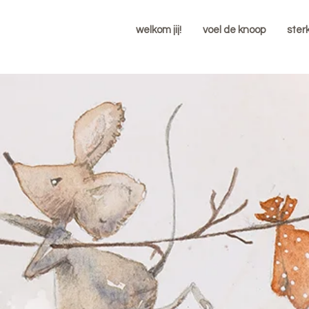
welkom jij!
voel de knoop
ster