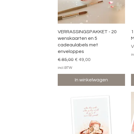
Snel overzicht
VERRASSINGSPAKKET - 20
1
wenskaarten en 5
M
cadeaulabels met
V
V
enveloppes
i
Normale prijs
Verkoopprijs
€ 85,00
€ 49,00
incl.BTW
In winkelwagen