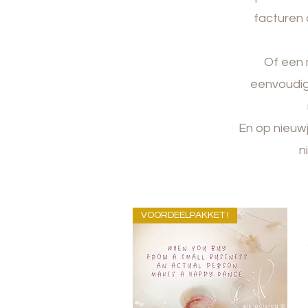
facturen
Of een 
eenvoudig
En op nieuwja
n
VOORDEELPAKKET !