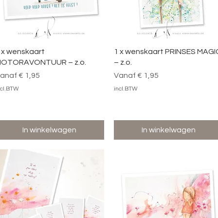
Snel overzicht
Snel overzicht
 x wenskaart
1 x wenskaart PRINSES MAGI
OTORAVONTUUR – z.o.
– z.o.
erkoopprijs
Verkoopprijs
anaf
€ 1,95
Vanaf
€ 1,95
ncl.BTW
incl.BTW
In winkelwagen
In winkelwagen