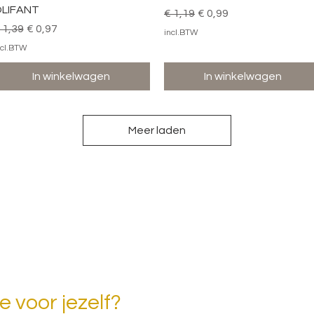
LIFANT
Normale prijs
Verkoopprijs
€ 1,19
€ 0,99
ormale prijs
Verkoopprijs
 1,39
€ 0,97
incl.BTW
ncl.BTW
In winkelwagen
In winkelwagen
Meer laden
 voor jezelf?