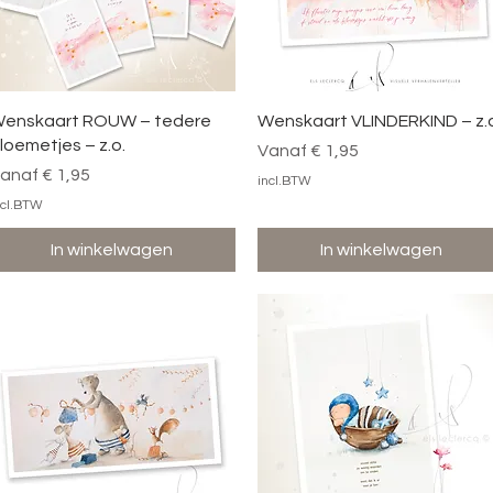
Snel overzicht
Snel overzicht
enskaart ROUW – tedere
Wenskaart VLINDERKIND – z.
loemetjes – z.o.
Verkoopprijs
Vanaf
€ 1,95
erkoopprijs
anaf
€ 1,95
incl.BTW
ncl.BTW
In winkelwagen
In winkelwagen