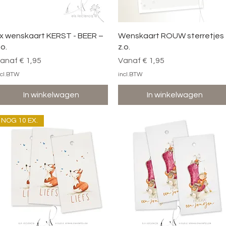
Snel overzicht
Snel overzicht
x wenskaart KERST - BEER –
Wenskaart ROUW sterretjes
.o.
z.o.
erkoopprijs
Verkoopprijs
anaf
€ 1,95
Vanaf
€ 1,95
ncl.BTW
incl.BTW
In winkelwagen
In winkelwagen
NOG 10 EX.