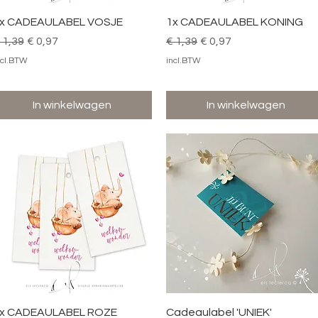
Snel overzicht
Snel overzicht
x CADEAULABEL VOSJE
1x CADEAULABEL KONING
ormale prijs
Verkoopprijs
Normale prijs
Verkoopprijs
 1,39
€ 0,97
€ 1,39
€ 0,97
ncl.BTW
incl.BTW
In winkelwagen
In winkelwagen
Snel overzicht
Snel overzicht
x CADEAULABEL ROZE
Cadeaulabel 'UNIEK'