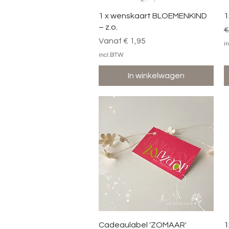
Snel overzicht
1 x wenskaart BLOEMENKIND
1
– z.o.
N
€
Verkoopprijs
Vanaf
€ 1,95
i
incl.BTW
In winkelwagen
Snel overzicht
Cadeaulabel 'ZOMAAR'
1