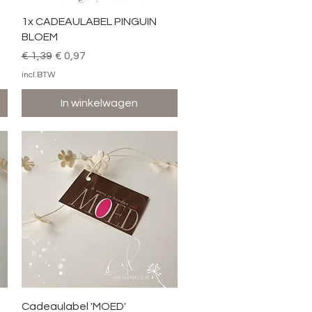
Snel overzicht
1x CADEAULABEL PINGUIN
BLOEM
Normale prijs
Verkoopprijs
€ 1,39
€ 0,97
incl.BTW
In winkelwagen
Snel overzicht
Cadeaulabel 'MOED'