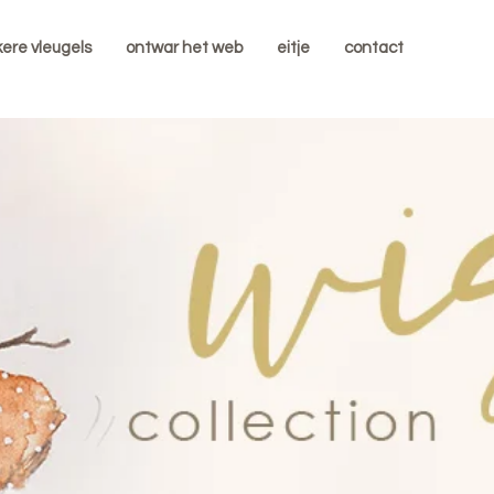
kere vleugels
ontwar het web
eitje
contact