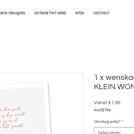
kere vleugels
ontwar het web
eitje
contact
1 x wensk
KLEIN WOND
Verkoo
Vanaf
€1,95
incl.BTW
Omslag erbij?
*
Selecteren