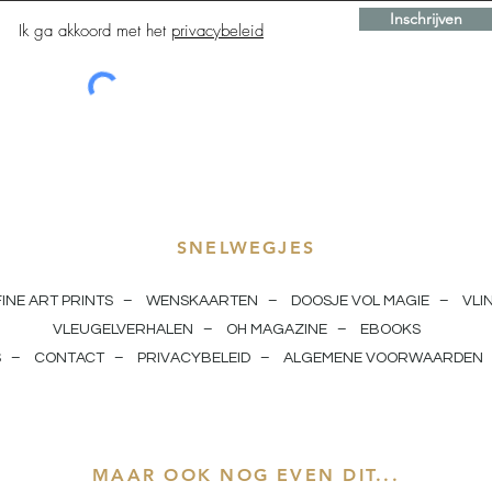
Inschrijven
Ik ga akkoord met het
privacybeleid
SNELWEGJES
FINE ART PRINTS
–
WENSKAARTEN
–
DOOSJE VOL MAGIE
–
VLI
VLEUGELVERHALEN
–
OH MAGAZINE
–
EBOOKS
S
–
CONTACT
–
PRIVACYBELEID
–
ALGEMENE VOORWAARDEN
MAAR OOK NOG EVEN DIT...