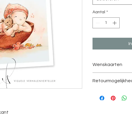
Aantal
*
I
Wenskaarten
Verzendingskosten 3
Retourmogelijkhe
Gepersonaliseerde p
teruggestuurd word
kant