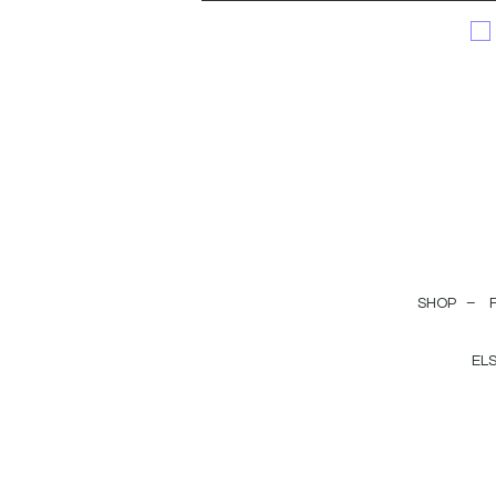
SHOP –
EL