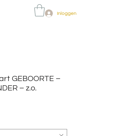
Inloggen
aart GEBOORTE –
ER – z.o.
pprijs