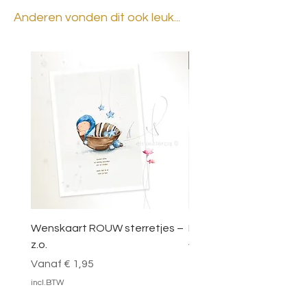
Anderen vonden dit ook leuk...
BESTSELLER
Wenskaart ROUW sterretjes –
DOOSJE VOL MAGIE – 
z.o.
Verkoopprijs
Vanaf
Verkoopprijs
Vanaf
€ 1,95
incl.BTW
incl.BTW