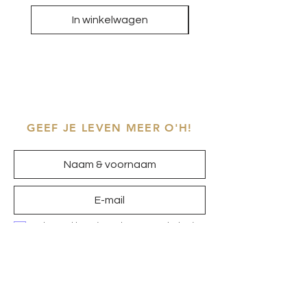
In winkelwagen
GEEF JE LEVEN MEER O'H!
Ik ga akkoord met het
privacybeleid
Inschrijven