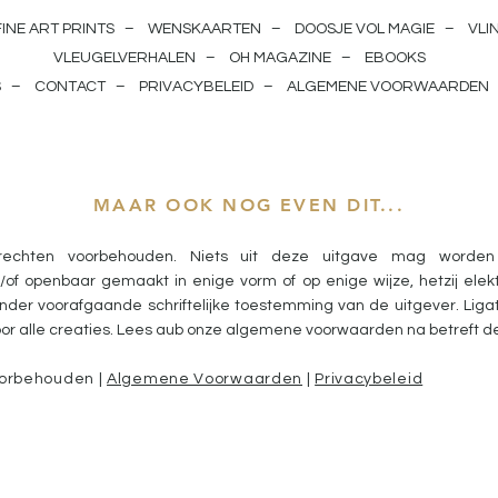
FINE ART PRINTS
–
WENSKAARTEN
–
DOOSJE VOL MAGIE
–
VLI
VLEUGELVERHALEN
–
OH MAGAZINE
–
EBOOKS
S
–
CONTACT
–
PRIVACYBELEID
–
ALGEMENE VOORWAARDEN
MAAR OOK NOG EVEN DIT...
 rechten voorbehouden. Niets uit deze uitgave mag worden
f openbaar gemaakt in enige vorm of op enige wijze, hetzij elekt
er voorafgaande schriftelijke toestemming van de uitgever. Ligatu
oor alle creaties.
Lees aub onze algemene voorwaarden na betreft d
oorbehouden |
Algemene Voorwaarden
|
Privacybeleid