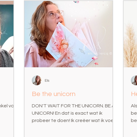
Els
Be the unicorn
H
nkel voor
DON'T WAIT FOR THE UNICORN. BE A
Al
UNICORN! En dat is exact wat ik
be
probeer te doen! Ik creëer wat ik voel,
bek
ik maak wat mijn hart mij...
be