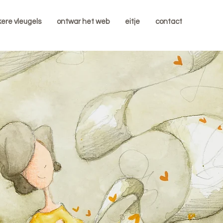
kere vleugels
ontwar het web
eitje
contact