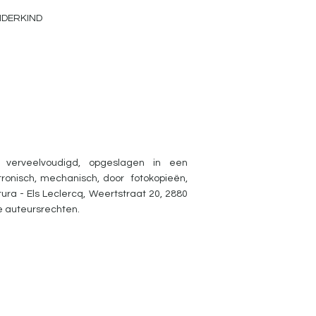
NDERKIND
 verveelvoudigd, opgeslagen in een
ronisch, mechanisch, door fotokopieën,
ra - Els Leclercq, Weertstraat 20, 2880
e auteursrechten.