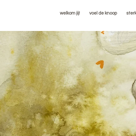
welkom jij!
voel de knoop
ster