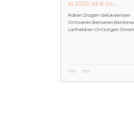
In 2022 wil ik jou...
Raken Dragen Gelukwensen
Ontroeren Beroeren Beminne
Liefhebben Ontzorgen Omar
Verwarmen Bevrijden Beleven
Verbazen Geloven Verrijken...