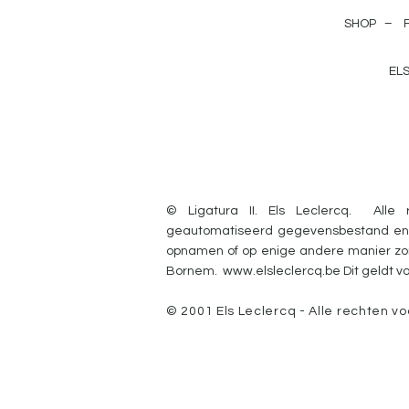
SHOP –
EL
© Ligatura II. Els Leclercq.
Alle
geautomatiseerd
gegevensbestand en/o
opnamen of op enige andere manier zond
Bornem.
www.elsleclercq.be
Dit geldt v
© 2001 Els Leclercq - Alle rechten v