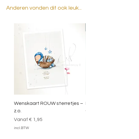
Anderen vonden dit ook leuk...
BESTSELLER
Wenskaart ROUW sterretjes –
DOOSJE VOL MAGIE – 
z.o.
Verkoopprijs
Vanaf
Verkoopprijs
Vanaf
€ 1,95
incl.BTW
incl.BTW