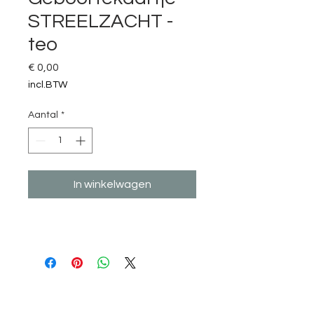
STREELZACHT -
teo
Prijs
€ 0,00
incl.BTW
Aantal
*
In winkelwagen