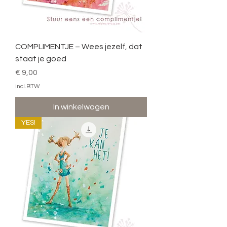
COMPLIMENTJE – Wees jezelf, dat
staat je goed
Prijs
€ 9,00
incl.BTW
In winkelwagen
YES!