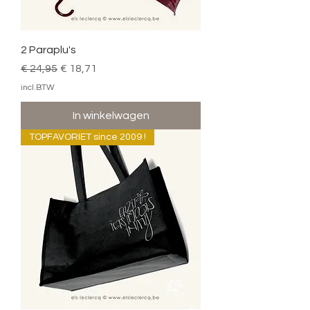
2 Paraplu's
Normale prijs
Verkoopprijs
€ 24,95
€ 18,71
incl.BTW
In winkelwagen
TOPFAVORIET since 2009 !