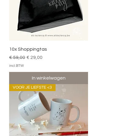
10x Shoppingtas
Normale prijs
Verkoopprijs
€ 59,00
€ 29,00
incl.BTW
In winkelwagen
VOOR JE LIEFSTE <3