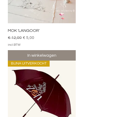
MOK 'LANGOOR'
Normale prijs
Verkoopprijs
€ 12,00
€ 5,00
incl.BTW
In winkelwagen
BIJNA UITVERKOCHT