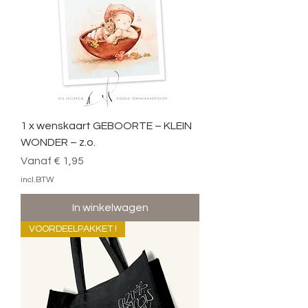
1 x wenskaart GEBOORTE – KLEIN
WONDER – z.o.
Verkoopprijs
Vanaf
€ 1,95
incl.BTW
In winkelwagen
VOORDEELPAKKET !