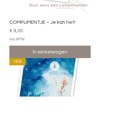
COMPLIMENTJE – Je kan het!
Prijs
€ 9,00
incl.BTW
In winkelwagen
YES!