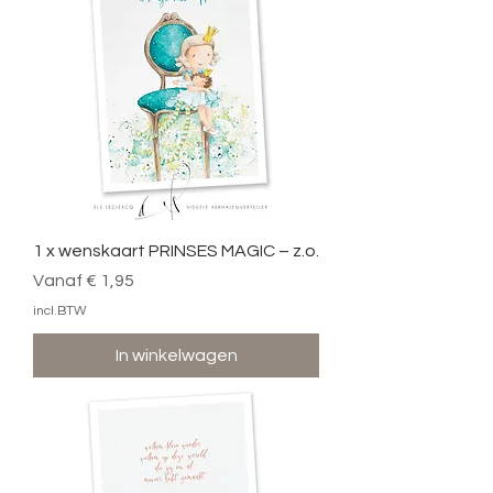
1 x wenskaart PRINSES MAGIC – z.o.
Verkoopprijs
Vanaf
€ 1,95
incl.BTW
In winkelwagen