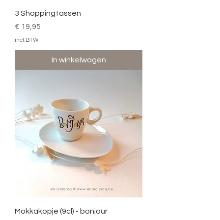
3 Shoppingtassen
Prijs
€ 19,95
incl.BTW
In winkelwagen
Mokkakopje (9cl) - bonjour