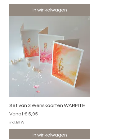
In winkelwagen
Set van 3 Wenskaarten WARMTE
Verkoopprijs
Vanaf
€ 5,95
incl.BTW
In winkelwagen