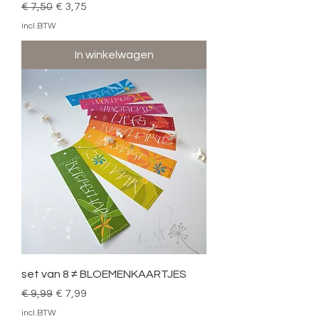
Normale prijs
Verkoopprijs
€ 7,50
€ 3,75
incl.BTW
In winkelwagen
set van 8 ≠ BLOEMENKAARTJES
Normale prijs
Verkoopprijs
€ 9,99
€ 7,99
incl.BTW