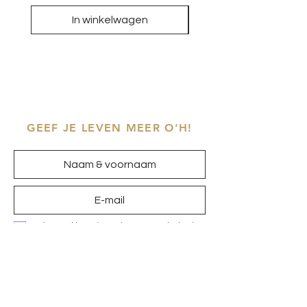
In winkelwagen
GEEF JE LEVEN MEER O'H!
Ik ga akkoord met het
privacybeleid
Inschrijven