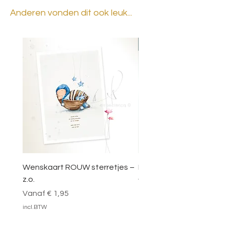
Anderen vonden dit ook leuk...
BESTSELLER
Wenskaart ROUW sterretjes –
DOOSJE VOL MAGIE – 
z.o.
Verkoopprijs
Vanaf
Verkoopprijs
Vanaf
€ 1,95
incl.BTW
incl.BTW