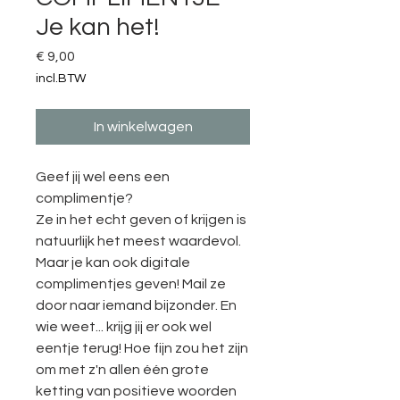
Je kan het!
Prijs
€ 9,00
incl.BTW
In winkelwagen
Geef jij wel eens een
complimentje?
Ze in het echt geven of krijgen is
natuurlijk het meest waardevol.
Maar je kan ook digitale
complimentjes geven! Mail ze
door naar iemand bijzonder. En
wie weet... krijg jij er ook wel
eentje terug! Hoe fijn zou het zijn
om met z'n allen één grote
ketting van positieve woorden