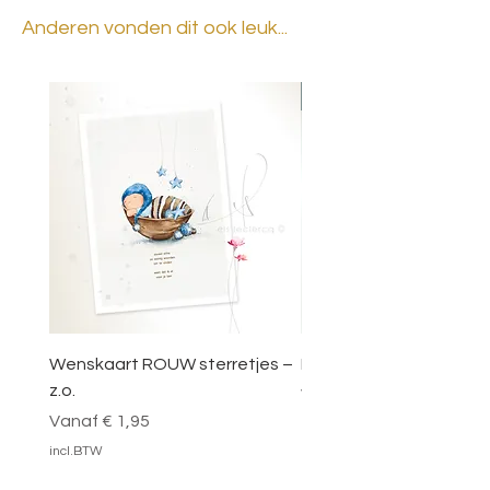
Anderen vonden dit ook leuk...
BESTSELLER
Wenskaart ROUW sterretjes –
DOOSJE VOL MAGIE – 
z.o.
Verkoopprijs
Vanaf
Verkoopprijs
Vanaf
€ 1,95
incl.BTW
incl.BTW