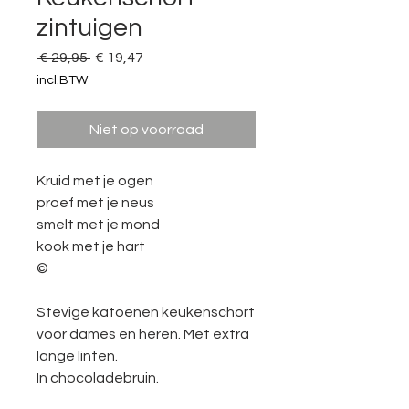
zintuigen
Normale
Verkoopprijs
 € 29,95 
€ 19,47
prijs
incl.BTW
Niet op voorraad
Kruid met je ogen
proef met je neus
smelt met je mond
kook met je hart
©
Stevige katoenen keukenschort
voor dames en heren. Met extra
lange linten.
In chocoladebruin.