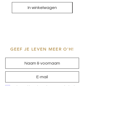
In winkelwagen
GEEF JE LEVEN MEER O'H!
Ik ga akkoord met het
privacybeleid
Inschrijven