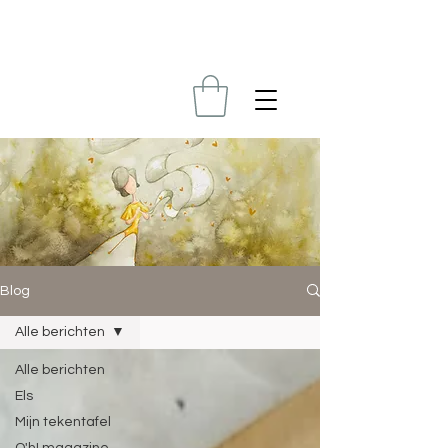
Blog
Alle berichten
Alle berichten
Els
Mijn tekentafel
O'h! magazine