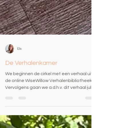
Els
De Verhalenkamer
We beginnen de cirkel met een verhaal uit
de online WiseWillow Verhalenbibliotheek.
Vervolgens gaan we a.d.h.v. dit verhaal jullie
levensverhalen hiermee verweven en
datgene wat verteld wil worden laten
opborrelen. • een veilige woonkamer waar
je je thuis mag voelen en jezelf mag zijn. •