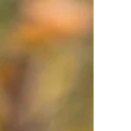
zwakte is, van breken, van 'woesjie' zijn? En
niet alleen mannen. Want dit was een
vrouw die dit zei. Ze was ervan overtuigd
dat, als ze eenmaal zou beginnen wenen,
ze nooit meer zou stoppen. Okee, dat
gevoel ken ik. Ooit zat ik daar ook... Wist je
trouwens dat emotionele tranen een heel
andere chemische sam