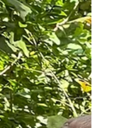
zonder oordeel geoordeeld wordt. • een
plek waar je mag groeien en verweven met
de andere gasten. • een moment van
inspiratie en (h)erkenning.