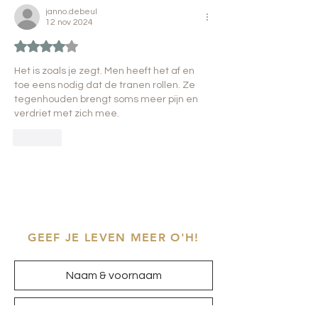
janno.debeul
12 nov 2024
Beoordeeld met 4 uit 5 sterren.
Het is zoals je zegt. Men heeft het af en 
toe eens nodig dat de tranen rollen. Ze 
tegenhouden brengt soms meer pijn en 
verdriet met zich mee. 
Like
GEEF JE LEVEN MEER O'H!