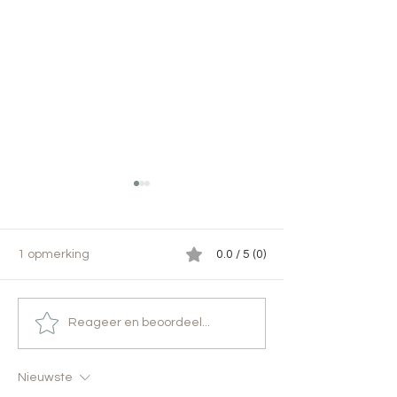
1 opmerking
0.0 / 5 (0)
Lepeltjesliefde
Een zachte zweem
Reageer en beoordeel...
Nieuwste