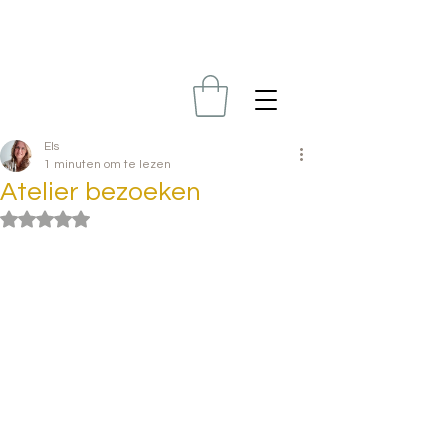
Els
1 minuten om te lezen
Atelier bezoeken
Beoordeeld met NaN uit 5 sterren.