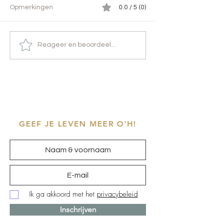
Opmerkingen
0.0 / 5 (0)
Lepeltjesliefde
Een zachte zweem
Reageer en beoordeel...
GEEF JE LEVEN MEER O'H!
Ik ga akkoord met het
privacybeleid
Inschrijven