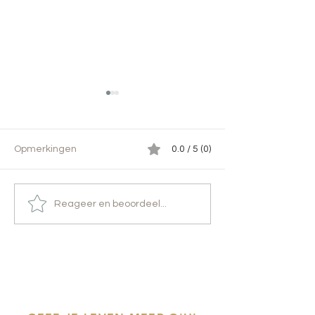
Opmerkingen
0.0 / 5 (0)
Lepeltjesliefde
Een zachte zweem
Reageer en beoordeel...